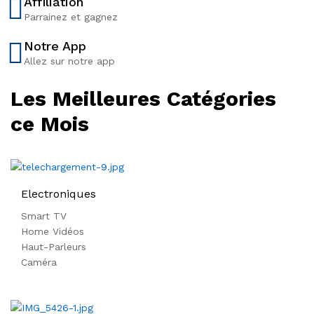
Affiliation
2
Parrainez et gagnez
8
Notre App
0
Allez sur notre app
0
0
Les Meilleures Catégories
C
ce Mois
F
A
Electroniques
Smart TV
Home Vidéos
Haut-Parleurs
Caméra