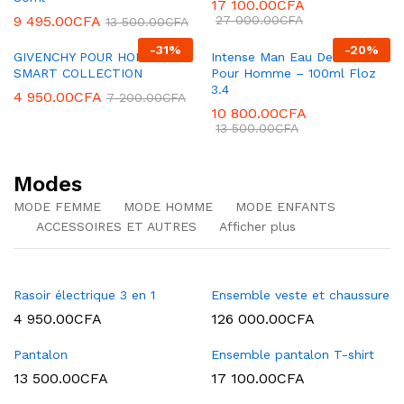
17 100.00
CFA
9 495.00
CFA
27 000.00
CFA
13 500.00
CFA
-
31
%
-
20
%
GIVENCHY POUR HOMME
Intense Man Eau De Parfum
SMART COLLECTION
Pour Homme – 100ml Floz
3.4
4 950.00
CFA
7 200.00
CFA
10 800.00
CFA
13 500.00
CFA
Modes
MODE FEMME
MODE HOMME
MODE ENFANTS
ACCESSOIRES ET AUTRES
Afficher plus
Rasoir électrique 3 en 1
Ensemble veste et chaussure
4 950.00
CFA
126 000.00
CFA
Pantalon
Ensemble pantalon T-shirt
13 500.00
CFA
17 100.00
CFA