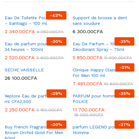
-
42
%
Eau De Toilette Pour Homme
Support de brosse a dent
– Santiago – 100 ml
sans soudure
2 340.00
CFA
6 300.00
CFA
4 050.00
CFA
-
30
%
-
35
%
Eau de parfum pour homme
Eau De Parfum – 100ml +
24 heures – 100ml
Déodorant Spray – 75ml
2 520.00
CFA
5 850.00
CFA
3 600.00
CFA
9 000.00
CFA
-
31
%
SECHE VAISSELLE
Clinique Happy Classic Edt
For Men 100 ml
26 100.00
CFA
7 461.00
CFA
10 800.00
CFA
-
29
%
-
35
%
Xeplore Eau de parfum – 100
PARFUM pour homme
ml CFA2,500
POLICE
2 250.00
CFA
11 700.00
CFA
3 150.00
CFA
18 000.00
CFA
-
30
%
-
37
%
Buy French Fragrances
parfum LEGEND pour
Brown Orchid Gold For Men
Homme
80ml