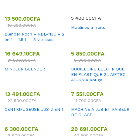
5 400.00
CFA
13 500.00
CFA
16 200.00
CFA
Moulinex a fruits
Blender Roch – RBL-113C – 2
en 1 – 1.5 L – 3 vitesses
16 649.10
CFA
5 850.00
CFA
31 500.00
CFA
9 000.00
CFA
MINCEUR BLENDER
BOUILLOIRE ELECTRIQUE
EN PLASTIQUE 2L AIFTEC
AT-K614 Rouge
13 491.00
CFA
7 551.00
CFA
22 500.00
CFA
11 700.00
CFA
CENTRIFUGEUSE JUS 2 EN 1
MACHINE A JUS ET FAISEUR
DE GLACE
6 300.00
CFA
29 691.00
CFA
9 900.00
CFA
40 500.00
CFA