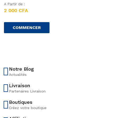
A Partir de :
2 000 CFA
P
r
COMMENCER
i
x
n
e
u
f
à
Notre Blog
p
Actualités
a
r
Livraison
t
Partenaires Livraison
i
r
Boutiques
d
Créez votre boutique
e
: