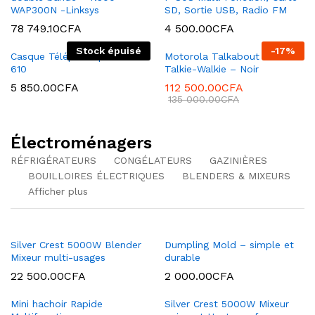
WAP300N -Linksys
SD, Sortie USB, Radio FM
78 749.10
CFA
4 500.00
CFA
Stock épuisé
-
17
%
Casque Téléphonique – PC
Motorola Talkabout T82 –
610
Talkie-Walkie – Noir
5 850.00
CFA
112 500.00
CFA
135 000.00
CFA
Électroménagers
RÉFRIGÉRATEURS
CONGÉLATEURS
GAZINIÈRES
BOUILLOIRES ÉLECTRIQUES
BLENDERS & MIXEURS
Afficher plus
Silver Crest 5000W Blender
Dumpling Mold – simple et
Mixeur multi-usages
durable
22 500.00
CFA
2 000.00
CFA
Mini hachoir Rapide
Silver Crest 5000W Mixeur