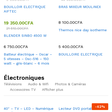
BOUILLOIR ELECTRIQUE
BRAS MIXEUR MOULINEX
AIFTEC
8 100.00
CFA
19 350.00
CFA
21 510.00
CFA
Thermos nice day isotherme
BLENDER SINBO 4500 W
6 750.00
CFA
5 400.00
CFA
Batteur électrique – Oscar –
BOUILLOIRE ELECTRIQUE
5 vitesses – Osc-516 – 150
watt – gris-blanc – 6 mois
Électroniques
Télévisions
Audio & Wifi
Photos & Caméras
Accessoires TV
Afficher plus
-
42
%
40″ – TV – LED – Numérique
Lecteur DVD portable PEVD-