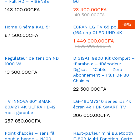
– Full HD – HISENSE
96
143 100.00
CFA
23 400.00
CFA
40 500.00
CFA
-
5
%
Home Cinéma KAL 5.1
ECRAN LG TV 65 pouces
(164 cm) OLED UHD 4K
67 500.00
CFA
1 449 000.00
CFA
1 530 000.00
CFA
Régulateur de tension ND
DIGISAT 9800 Kit Complet –
1000 VA
1Parabole – 1Décodeur
Digisat – 1Câble – Zero
13 500.00
CFA
Abonnement – Plus De 80
Chaines
22 500.00
CFA
TV INNOVA 60″ SMART
LG-49UM7340 series ips 4k
60A127 4K ULTRA HD-12
écran 4k HDR SMART TV
mois garantie
306 000.00
CFA
257 850.00
CFA
Point d’accès – sans fil
Haut-parleur mini Bluetooth
double bande – N300
F-808 Multi Fonction, Carte