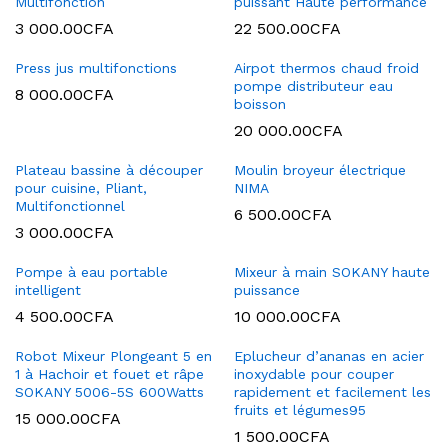
Multifonction
puissant Haute performance
3 000.00
CFA
22 500.00
CFA
Press jus multifonctions
Airpot thermos chaud froid
pompe distributeur eau
8 000.00
CFA
boisson
20 000.00
CFA
Plateau bassine à découper
Moulin broyeur électrique
pour cuisine, Pliant,
NIMA
Multifonctionnel
6 500.00
CFA
3 000.00
CFA
Pompe à eau portable
Mixeur à main SOKANY haute
intelligent
puissance
4 500.00
CFA
10 000.00
CFA
Robot Mixeur Plongeant 5 en
Eplucheur d’ananas en acier
1 à Hachoir et fouet et râpe
inoxydable pour couper
SOKANY 5006-5S 600Watts
rapidement et facilement les
fruits et légumes95
15 000.00
CFA
1 500.00
CFA