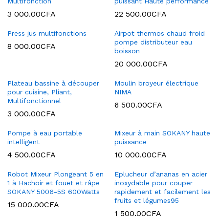
Multifonction
puissant Haute performance
3 000.00
CFA
22 500.00
CFA
Press jus multifonctions
Airpot thermos chaud froid
pompe distributeur eau
8 000.00
CFA
boisson
20 000.00
CFA
Plateau bassine à découper
Moulin broyeur électrique
pour cuisine, Pliant,
NIMA
Multifonctionnel
6 500.00
CFA
3 000.00
CFA
Pompe à eau portable
Mixeur à main SOKANY haute
intelligent
puissance
4 500.00
CFA
10 000.00
CFA
Robot Mixeur Plongeant 5 en
Eplucheur d’ananas en acier
1 à Hachoir et fouet et râpe
inoxydable pour couper
SOKANY 5006-5S 600Watts
rapidement et facilement les
fruits et légumes95
15 000.00
CFA
1 500.00
CFA