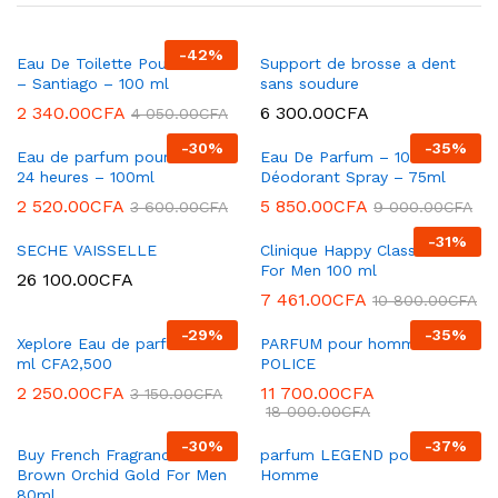
-
42
%
Eau De Toilette Pour Homme
Support de brosse a dent
– Santiago – 100 ml
sans soudure
2 340.00
CFA
6 300.00
CFA
4 050.00
CFA
-
30
%
-
35
%
Eau de parfum pour homme
Eau De Parfum – 100ml +
24 heures – 100ml
Déodorant Spray – 75ml
2 520.00
CFA
5 850.00
CFA
3 600.00
CFA
9 000.00
CFA
-
31
%
SECHE VAISSELLE
Clinique Happy Classic Edt
For Men 100 ml
26 100.00
CFA
7 461.00
CFA
10 800.00
CFA
-
29
%
-
35
%
Xeplore Eau de parfum – 100
PARFUM pour homme
ml CFA2,500
POLICE
2 250.00
CFA
11 700.00
CFA
3 150.00
CFA
18 000.00
CFA
-
30
%
-
37
%
Buy French Fragrances
parfum LEGEND pour
Brown Orchid Gold For Men
Homme
80ml