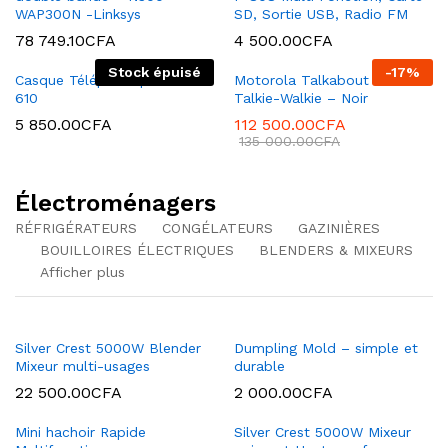
WAP300N -Linksys
SD, Sortie USB, Radio FM
78 749.10
CFA
4 500.00
CFA
Stock épuisé
-
17
%
Casque Téléphonique – PC
Motorola Talkabout T82 –
610
Talkie-Walkie – Noir
5 850.00
CFA
112 500.00
CFA
135 000.00
CFA
Électroménagers
RÉFRIGÉRATEURS
CONGÉLATEURS
GAZINIÈRES
BOUILLOIRES ÉLECTRIQUES
BLENDERS & MIXEURS
Afficher plus
Silver Crest 5000W Blender
Dumpling Mold – simple et
Mixeur multi-usages
durable
22 500.00
CFA
2 000.00
CFA
Mini hachoir Rapide
Silver Crest 5000W Mixeur