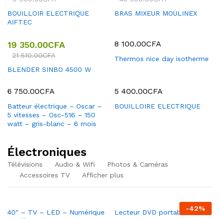
BOUILLOIR ELECTRIQUE
BRAS MIXEUR MOULINEX
AIFTEC
8 100.00
CFA
19 350.00
CFA
21 510.00
CFA
Thermos nice day isotherme
BLENDER SINBO 4500 W
6 750.00
CFA
5 400.00
CFA
Batteur électrique – Oscar –
BOUILLOIRE ELECTRIQUE
5 vitesses – Osc-516 – 150
watt – gris-blanc – 6 mois
Électroniques
Télévisions
Audio & Wifi
Photos & Caméras
Accessoires TV
Afficher plus
-
42
%
40″ – TV – LED – Numérique
Lecteur DVD portable PEVD-