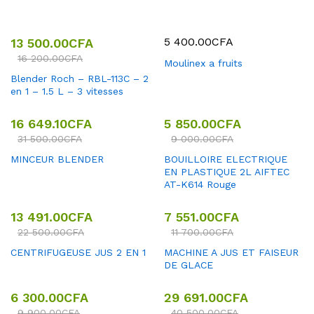
5 400.00
CFA
13 500.00
CFA
16 200.00
CFA
Moulinex a fruits
Blender Roch – RBL-113C – 2
en 1 – 1.5 L – 3 vitesses
16 649.10
CFA
5 850.00
CFA
31 500.00
CFA
9 000.00
CFA
MINCEUR BLENDER
BOUILLOIRE ELECTRIQUE
EN PLASTIQUE 2L AIFTEC
AT-K614 Rouge
13 491.00
CFA
7 551.00
CFA
22 500.00
CFA
11 700.00
CFA
CENTRIFUGEUSE JUS 2 EN 1
MACHINE A JUS ET FAISEUR
DE GLACE
6 300.00
CFA
29 691.00
CFA
9 900.00
CFA
40 500.00
CFA