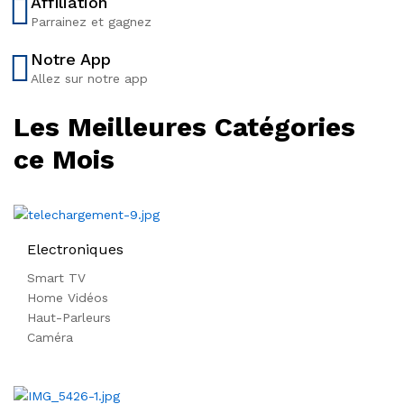
Affiliation
2
Parrainez et gagnez
8
Notre App
0
Allez sur notre app
0
0
Les Meilleures Catégories
C
ce Mois
F
A
Electroniques
Smart TV
Home Vidéos
Haut-Parleurs
Caméra