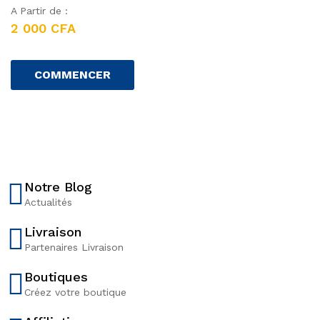
A Partir de :
2 000 CFA
P
r
COMMENCER
i
x
n
e
u
f
à
Notre Blog
p
Actualités
a
r
Livraison
t
Partenaires Livraison
i
r
Boutiques
d
Créez votre boutique
e
: