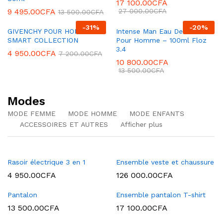
17 100.00
CFA
9 495.00
CFA
27 000.00
CFA
13 500.00
CFA
-
31
%
-
20
%
GIVENCHY POUR HOMME
Intense Man Eau De Parfum
SMART COLLECTION
Pour Homme – 100ml Floz
3.4
4 950.00
CFA
7 200.00
CFA
10 800.00
CFA
13 500.00
CFA
Modes
MODE FEMME
MODE HOMME
MODE ENFANTS
ACCESSOIRES ET AUTRES
Afficher plus
Rasoir électrique 3 en 1
Ensemble veste et chaussure
4 950.00
CFA
126 000.00
CFA
Pantalon
Ensemble pantalon T-shirt
13 500.00
CFA
17 100.00
CFA