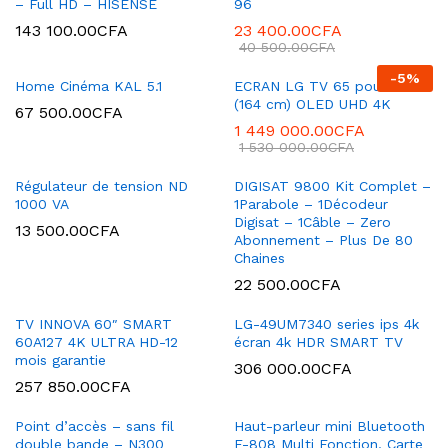
– Full HD – HISENSE
96
143 100.00
CFA
23 400.00
CFA
40 500.00
CFA
-
5
%
Home Cinéma KAL 5.1
ECRAN LG TV 65 pouces
(164 cm) OLED UHD 4K
67 500.00
CFA
1 449 000.00
CFA
1 530 000.00
CFA
Régulateur de tension ND
DIGISAT 9800 Kit Complet –
1000 VA
1Parabole – 1Décodeur
Digisat – 1Câble – Zero
13 500.00
CFA
Abonnement – Plus De 80
Chaines
22 500.00
CFA
TV INNOVA 60″ SMART
LG-49UM7340 series ips 4k
60A127 4K ULTRA HD-12
écran 4k HDR SMART TV
mois garantie
306 000.00
CFA
257 850.00
CFA
Point d’accès – sans fil
Haut-parleur mini Bluetooth
double bande – N300
F-808 Multi Fonction, Carte